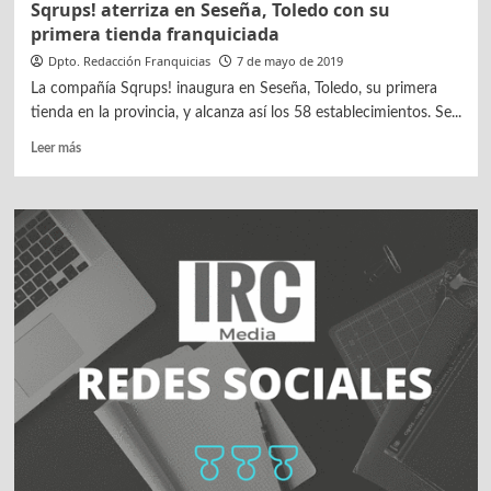
Sqrups! aterriza en Seseña, Toledo con su
primera tienda franquiciada
Dpto. Redacción Franquicias
7 de mayo de 2019
La compañía Sqrups! inaugura en Seseña, Toledo, su primera
tienda en la provincia, y alcanza así los 58 establecimientos. Se...
Leer
Leer más
más
sobre
Sqrups!
aterriza
en
Seseña,
Toledo
con
su
primera
tienda
franquiciada