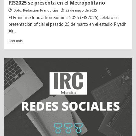
FIS2025 se presenta en el Metropolitano
Dpto. Redacción Franquicias
22 de mayo de 2025
El Franchise Innovation Summit 2025 (FIS2025) celebró su
presentación oficial el pasado 25 de marzo en el estadio Riyadh
Air...
Leer
Leer más
más
sobre
FIS2025
se
presenta
en
el
Metropolitano