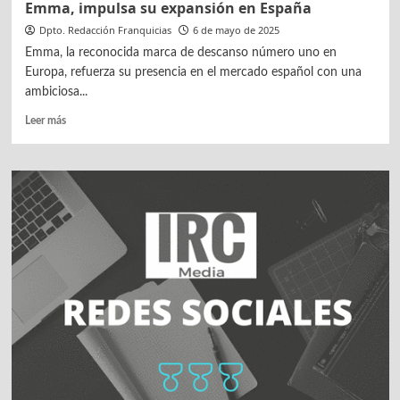
Emma, impulsa su expansión en España
Dpto. Redacción Franquicias
6 de mayo de 2025
Emma, la reconocida marca de descanso número uno en
Europa, refuerza su presencia en el mercado español con una
ambiciosa...
Leer
Leer más
más
sobre
Emma,
impulsa
su
expansión
en
España