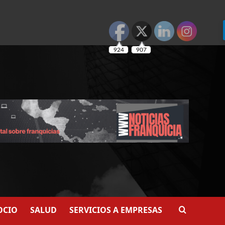
924
907
OCIO
SALUD
SERVICIOS A EMPRESAS