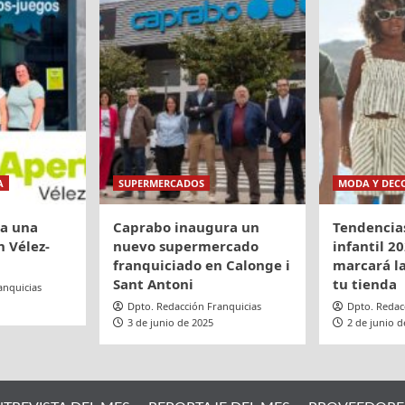
A
SUPERMERCADOS
MODA Y DEC
ra una
Caprabo inaugura un
Tendencia
 Vélez-
nuevo supermercado
infantil 20
franquiciado en Calonge i
marcará la
Sant Antoni
tu tienda
anquicias
Dpto. Redacción Franquicias
Dpto. Redac
3 de junio de 2025
2 de junio d