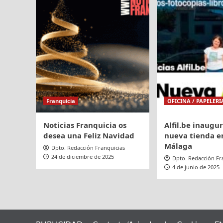
ecografía
emocional,
anuncia
5
nuevas
aperturas
Franquicia
OFICINA / PAPELERI
Noticias Franquicia os
Alfil.be inaugu
desea una Feliz Navidad
nueva tienda en
Málaga
Dpto. Redacción Franquicias
24 de diciembre de 2025
Dpto. Redacción Fr
4 de junio de 2025