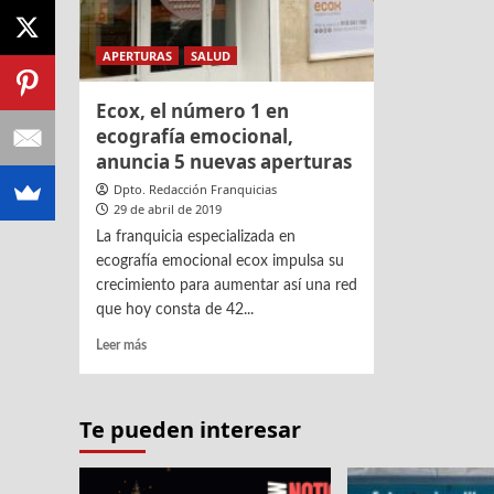
APERTURAS
SALUD
Ecox, el número 1 en
ecografía emocional,
anuncia 5 nuevas aperturas
Dpto. Redacción Franquicias
29 de abril de 2019
La franquicia especializada en
ecografía emocional ecox impulsa su
crecimiento para aumentar así una red
que hoy consta de 42...
Leer
Leer más
más
sobre
Ecox,
Te pueden interesar
el
número
1
en