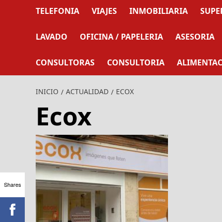
TELEFONIA
VIAJES
INMOBILIARIA
SUPE
LAVADO
OFICINA / PAPELERIA
ASESORIA
CONSULTORAS
CONSULTORIA
ALIMENTA
INICIO
ACTUALIDAD
ECOX
Ecox
Shares