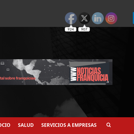
924
907
OCIO
SALUD
SERVICIOS A EMPRESAS