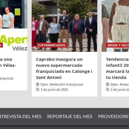
A
SUPERMERCADOS
MODA Y DEC
ra una
Caprabo inaugura un
Tendencia
 Vélez-
nuevo supermercado
infantil 20
franquiciado en Calonge i
marcará la
Sant Antoni
tu tienda
anquicias
Dpto. Redacción Franquicias
Dpto. Redac
3 de junio de 2025
2 de junio d
NTREVISTA DEL MES
REPORTAJE DEL MES
PROVEEDORE