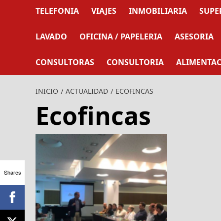
TELEFONIA
VIAJES
INMOBILIARIA
SUPE
LAVADO
OFICINA / PAPELERIA
ASESORIA
CONSULTORAS
CONSULTORIA
ALIMENTA
INICIO
ACTUALIDAD
ECOFINCAS
Ecofincas
Shares