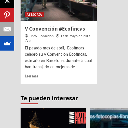
ASESORIA
V Convención #Ecofincas
Dpto. Redaccion
17 de mayo de 2017
0
El pasado mes de abril, Ecofincas
celebró su V Convención Ecofincas,
este año en Barcelona, durante la cual
han trabajado en mejoras de...
Leer
Leer más
más
sobre
V
Te pueden interesar
Convención
#Ecofincas