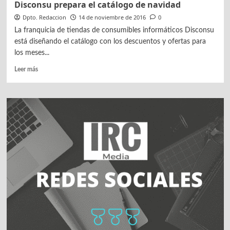
Disconsu prepara el catálogo de navidad
Dpto. Redaccion
14 de noviembre de 2016
0
La franquicia de tiendas de consumibles informáticos Disconsu
está diseñando el catálogo con los descuentos y ofertas para
los meses...
Leer
Leer más
más
sobre
Disconsu
prepara
el
catálogo
de
navidad