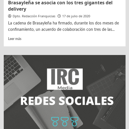
Brasayleña se asocia con los tres gigantes del
delivery
Dpto. Redacción Franquicias
17 de julio de 2020
La cadena de Brasayleña ha firmado, durante los dos meses de
confinamiento, un acuerdo de colaboración con tres de las...
Leer
Leer más
más
sobre
Brasayleña
se
asocia
con
los
tres
gigantes
del
delivery