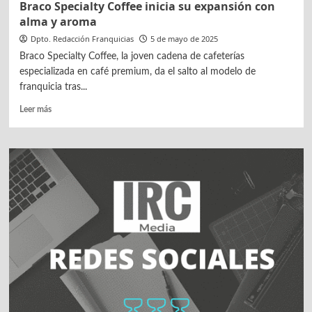
Braco Specialty Coffee inicia su expansión con
alma y aroma
Dpto. Redacción Franquicias
5 de mayo de 2025
Braco Specialty Coffee, la joven cadena de cafeterías
especializada en café premium, da el salto al modelo de
franquicia tras...
Leer
Leer más
más
sobre
Braco
Specialty
Coffee
inicia
su
expansión
con
alma
y
aroma