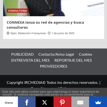
CONSULTORIA
CONNEXA lanza su red de agencias y busca
consultores
Dpto. Redacción Franquicias
1 de junio de 2025
PUBLICIDAD
Contacto/Aviso Legal
Cookies
ENTREVISTA DEL MES
REPORTAJE DEL MES
PROVEEDORES
Copyright IRCMEDIA© Todos los derechos reservados.
|
CoverNews
por AF themes.
Este sitio web utiliza cookies para que usted tenga la mejor experiencia de
usuario. Si continúa navegando está dando su consentimiento para la
aceptación de las mencionadas cookies y la aceptación de nuestra
política de
ES
cookies
, pinche el enlace para mayor información.
Shares
plugin cookies
ACEPTAR