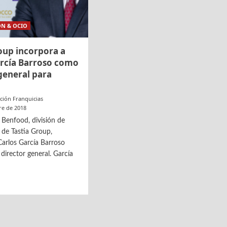
ON & OCIO
oup incorpora a
arcía Barroso como
general para
ción Franquicias
re de 2018
Benfood, división de
 de Tastia Group,
Carlos García Barroso
irector general. García
p