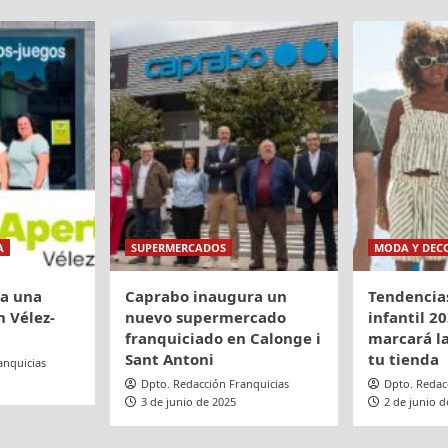
pora
a
so
or
l
od
A
SUPERMERCADOS
MODA Y DEC
ra una
Caprabo inaugura un
Tendencia
 Vélez-
nuevo supermercado
infantil 20
franquiciado en Calonge i
marcará la
Sant Antoni
tu tienda
anquicias
Dpto. Redacción Franquicias
Dpto. Redac
3 de junio de 2025
2 de junio d