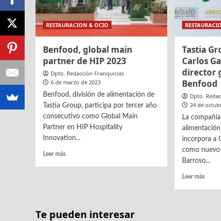
RESTAURACION & OCIO
RESTAURACI
Benfood, global main
Tastia Gr
partner de HIP 2023
Carlos G
director 
Dpto. Redacción Franquicias
Benfood
6 de marzo de 2023
Benfood, división de alimentación de
Dpto. Redac
24 de octub
Tastia Group, participa por tercer año
consecutivo como Global Main
La compañía 
Partner en HIP Hospitality
alimentación
Innovation...
incorpora a 
como nuevo d
Leer
Leer más
Barroso...
más
sobre
Leer
Leer más
Benfood,
más
global
sobre
main
Tastia
partner
Te pueden interesar
Grou
de