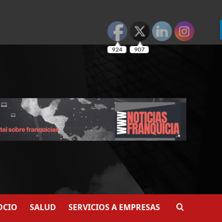
924
907
OCIO
SALUD
SERVICIOS A EMPRESAS