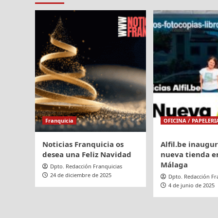
incor
HIP
a
2023
Carlos
Garcí
Barro
como
direct
genera
para
Benfo
Franquicia
OFICINA / PAPELERI
Noticias Franquicia os
Alfil.be inaugu
desea una Feliz Navidad
nueva tienda en
Málaga
Dpto. Redacción Franquicias
24 de diciembre de 2025
Dpto. Redacción Fr
4 de junio de 2025