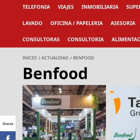
TELEFONIA
VIAJES
INMOBILIARIA
SUPE
LAVADO
OFICINA / PAPELERIA
ASESORIA
CONSULTORAS
CONSULTORIA
ALIMENTA
INICIO
ACTUALIDAD
BENFOOD
Benfood
Shares