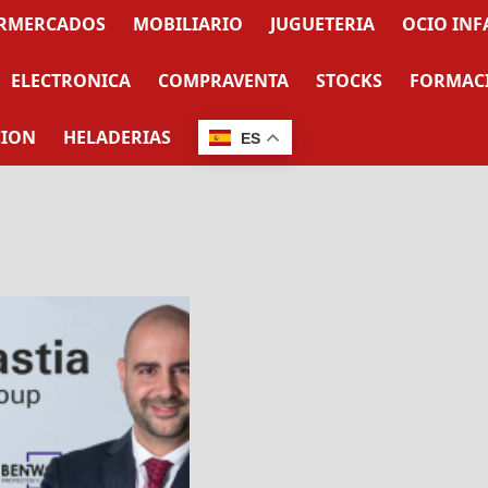
RMERCADOS
MOBILIARIO
JUGUETERIA
OCIO INF
ELECTRONICA
COMPRAVENTA
STOCKS
FORMAC
CION
HELADERIAS
ES