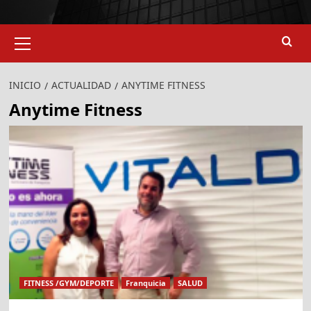
Menú
primario
INICIO
ACTUALIDAD
ANYTIME FITNESS
Anytime Fitness
FITNESS /GYM/DEPORTE
Franquicia
SALUD