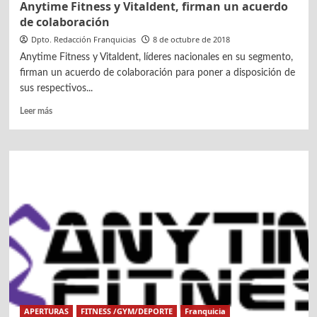
Anytime Fitness y Vitaldent, firman un acuerdo
de colaboración
Dpto. Redacción Franquicias
8 de octubre de 2018
Anytime Fitness y Vitaldent, líderes nacionales en su segmento,
firman un acuerdo de colaboración para poner a disposición de
sus respectivos...
Leer
Leer más
más
sobre
Anytime
Fitness
y
Vitaldent,
firman
un
acuerdo
de
colaboración
APERTURAS
FITNESS /GYM/DEPORTE
Franquicia