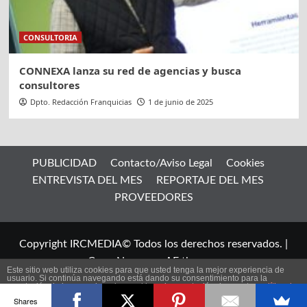
CONSULTORIA
CONNEXA lanza su red de agencias y busca
consultores
Dpto. Redacción Franquicias
1 de junio de 2025
PUBLICIDAD
Contacto/Aviso Legal
Cookies
ENTREVISTA DEL MES
REPORTAJE DEL MES
PROVEEDORES
Copyright IRCMEDIA© Todos los derechos reservados.
|
CoverNews
por AF themes.
Este sitio web utiliza cookies para que usted tenga la mejor experiencia de
usuario. Si continúa navegando está dando su consentimiento para la
aceptación de las mencionadas cookies y la aceptación de nuestra
política de
ES
cookies
, pinche el enlace para mayor información.
Shares
plugin cookies