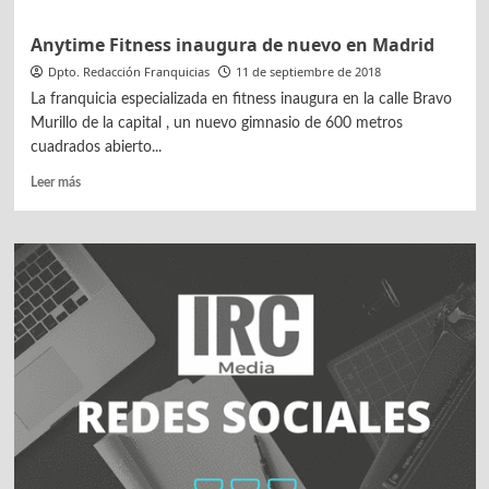
Anytime Fitness inaugura de nuevo en Madrid
Dpto. Redacción Franquicias
11 de septiembre de 2018
La franquicia especializada en fitness inaugura en la calle Bravo
Murillo de la capital , un nuevo gimnasio de 600 metros
cuadrados abierto...
Leer
Leer más
más
sobre
Anytime
Fitness inaugura de
nuevo
en
Madrid