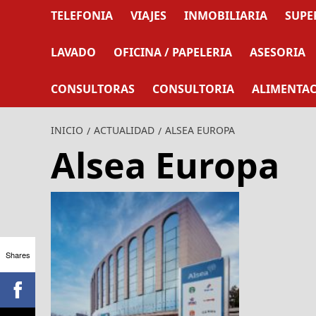
TELEFONIA
VIAJES
INMOBILIARIA
SUPE
LAVADO
OFICINA / PAPELERIA
ASESORIA
CONSULTORAS
CONSULTORIA
ALIMENTA
INICIO
ACTUALIDAD
ALSEA EUROPA
Alsea Europa
Shares