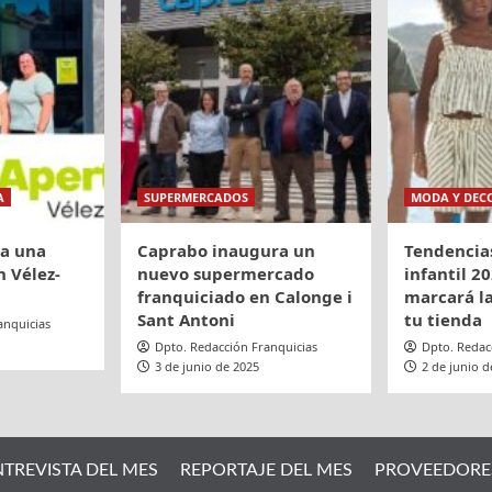
A
SUPERMERCADOS
MODA Y DEC
ra una
Caprabo inaugura un
Tendencia
 Vélez-
nuevo supermercado
infantil 20
franquiciado en Calonge i
marcará la
Sant Antoni
tu tienda
anquicias
Dpto. Redacción Franquicias
Dpto. Redac
3 de junio de 2025
2 de junio d
NTREVISTA DEL MES
REPORTAJE DEL MES
PROVEEDORE