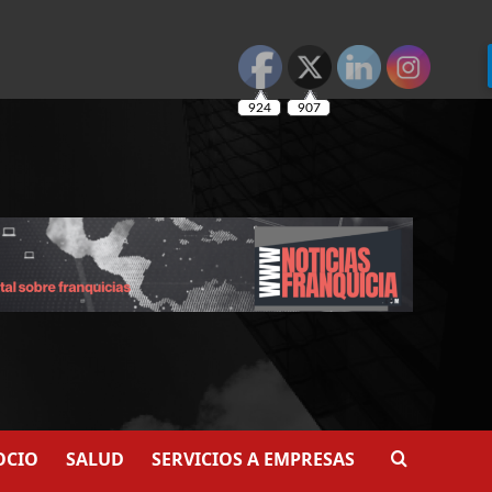
924
907
OCIO
SALUD
SERVICIOS A EMPRESAS