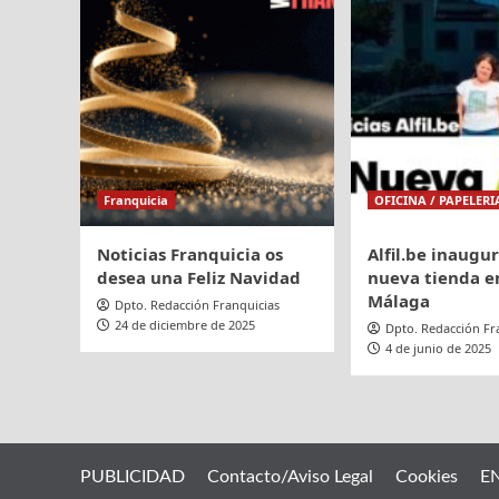
de
euros
en
ventas
Franquicia
OFICINA / PAPELERI
Noticias Franquicia os
Alfil.be inaugu
desea una Feliz Navidad
nueva tienda en
Málaga
Dpto. Redacción Franquicias
24 de diciembre de 2025
Dpto. Redacción Fr
4 de junio de 2025
PUBLICIDAD
Contacto/Aviso Legal
Cookies
E