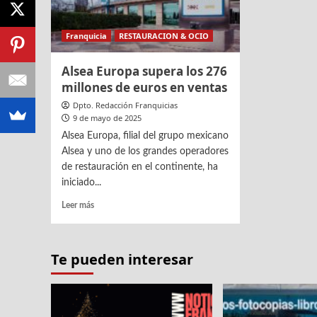
Franquicia
RESTAURACION & OCIO
Alsea Europa supera los 276
millones de euros en ventas
Dpto. Redacción Franquicias
9 de mayo de 2025
Alsea Europa, filial del grupo mexicano
Alsea y uno de los grandes operadores
de restauración en el continente, ha
iniciado...
Leer
Leer más
más
sobre
Alsea
Te pueden interesar
Europa
supera
los
276
millones