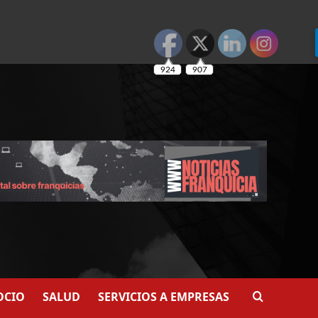
924
907
OCIO
SALUD
SERVICIOS A EMPRESAS