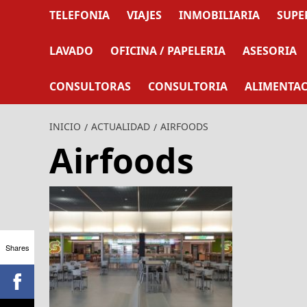
TELEFONIA
VIAJES
INMOBILIARIA
SUPE
LAVADO
OFICINA / PAPELERIA
ASESORIA
CONSULTORAS
CONSULTORIA
ALIMENTA
INICIO
ACTUALIDAD
AIRFOODS
Airfoods
Shares