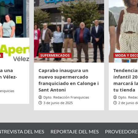
A
SUPERMERCADOS
MODA Y DEC
ra una
Caprabo inaugura un
Tendencia
 Vélez-
nuevo supermercado
infantil 20
franquiciado en Calonge i
marcará la
Sant Antoni
tu tienda
anquicias
Dpto. Redacción Franquicias
Dpto. Redac
3 de junio de 2025
2 de junio d
NTREVISTA DEL MES
REPORTAJE DEL MES
PROVEEDORE