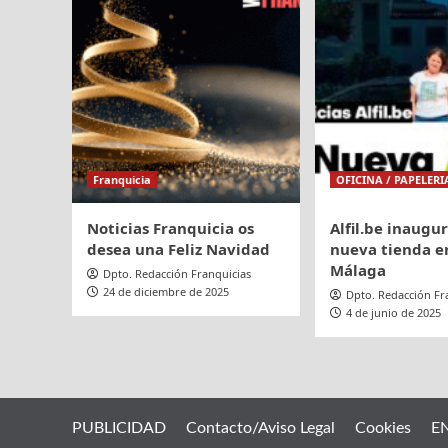
aeropuerto
de
Murcia
Franquicia
OFICINA / PAPELERI
Noticias Franquicia os
Alfil.be inaugu
desea una Feliz Navidad
nueva tienda en
Málaga
Dpto. Redacción Franquicias
24 de diciembre de 2025
Dpto. Redacción Fr
4 de junio de 2025
PUBLICIDAD
Contacto/Aviso Legal
Cookies
E