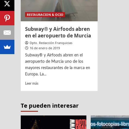
RESTAURACION & OCIO
Subway® y Airfoods abren
en el aeropuerto de Murcia
Dpto. Redacción Franquicias
16 de enero de 2019
Subway® y Airfoods abren en el
aeropuerto de Murcia uno de los
mayores restaurantes de la marca en
Europa. La...
Leer
Leer más
más
sobre
Subway®
Te pueden interesar
y
Airfoods
abren
en
el