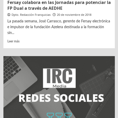
Fersay colabora en las Jornadas para potenciar la
FP Dual a través de AEDHE
Dpto. Redacción Franquicias
20 de noviembre de 2018
La pasada semana, José Carrasco, gerente de Fersay electrónica
e impulsor de la fundación Azelera destinada a la formación
sin...
Leer
Leer más
más
sobre
Fersay
colabora
en
las
Jornadas
para
potenciar
la
FP
Dual
a
través
de