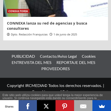
CONSULTORIA
CONNEXA lanza su red de agencias y busca
consultores
Dpto. Redacción Franquicias
1 de junio de 2025
PUBLICIDAD
Contacto/Aviso Legal
Cookies
ENTREVISTA DEL MES
REPORTAJE DEL MES
PROVEEDORES
Copyright IRCMEDIA© Todos los derechos reservados.
|
CoverNews
por AF themes.
Este sitio web utiliza cookies para que usted tenga la mejor experiencia de
usuario. Si continúa navegando está dando su consentimiento para la
aceptación de las mencionadas cookies y la aceptación de nuestra
política de
ES
cookies
, pinche el enlace para mayor información.
Shares
plugin cookies
ACEPTAR