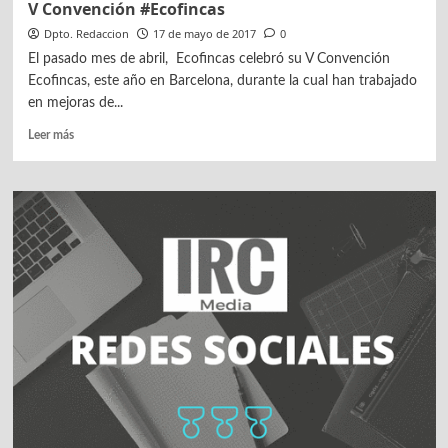
V Convención #Ecofincas
Dpto. Redaccion
17 de mayo de 2017
0
El pasado mes de abril, Ecofincas celebró su V Convención
Ecofincas, este año en Barcelona, durante la cual han trabajado
en mejoras de...
Leer
Leer más
más
sobre
V
Convención
#Ecofincas