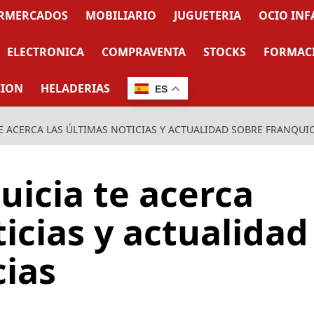
RMERCADOS
MOBILIARIO
JUGUETERIA
OCIO INF
ELECTRONICA
COMPRAVENTA
STOCKS
FORMAC
CION
HELADERIAS
ES
E ACERCA LAS ÚLTIMAS NOTICIAS Y ACTUALIDAD SOBRE FRANQUI
uicia te acerca
ticias y actualidad
cias