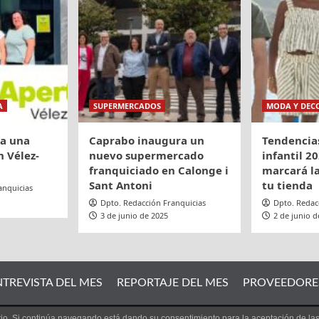
A
SUPERMERCADOS
MODA Y DEC
ra una
Caprabo inaugura un
Tendencia
 Vélez-
nuevo supermercado
infantil 20
franquiciado en Calonge i
marcará la
Sant Antoni
tu tienda
anquicias
Dpto. Redacción Franquicias
Dpto. Redac
3 de junio de 2025
2 de junio d
NTREVISTA DEL MES
REPORTAJE DEL MES
PROVEEDORE
uario. Si continúa navegando está dando su consentimiento para la aceptación de l