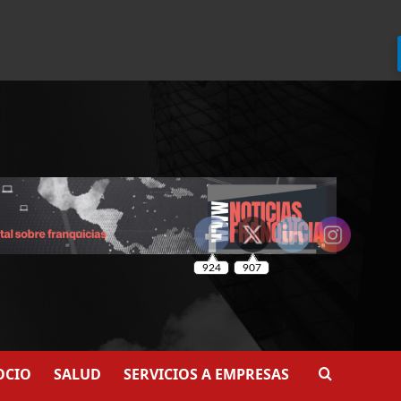
924
907
OCIO
SALUD
SERVICIOS A EMPRESAS