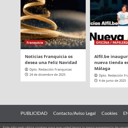
Franquicia
OFICINA / PAPELERI
Noticias Franquicia os
Alfil.be inaugu
desea una Feliz Navidad
nueva tienda en
Málaga
Dpto. Redacción Franquicias
24 de diciembre de 2025
Dpto. Redacción Fr
4 de junio de 2025
PUBLICIDAD
Contacto/Aviso Legal
Cookies
E
Este sitio web utiliza cookies para que usted tenga la mejor experiencia de us