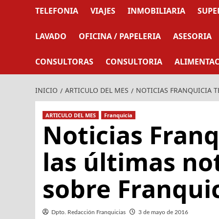
TELEFONIA
VIAJES
INMOBILIARIA
SUPE
LAVADO
OFICINA / PAPELERIA
ASESORIA
CONSULTORAS
CONSULTORIA
ALIMENTA
INICIO
ARTICULO DEL MES
NOTICIAS FRANQUICIA T
ARTICULO DEL MES
Franquicia
Noticias Franq
las últimas no
sobre Franqui
Dpto. Redacción Franquicias
3 de mayo de 2016