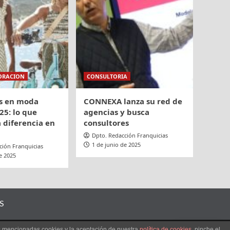
ORACION
CONSULTORIA
s en moda
CONNEXA lanza su red de
25: lo que
agencias y busca
 diferencia en
consultores
Dpto. Redacción Franquicias
1 de junio de 2025
ción Franquicias
e 2025
S
as mencionadas cookies y la aceptación de nuestra
política de cookies
, pinche el