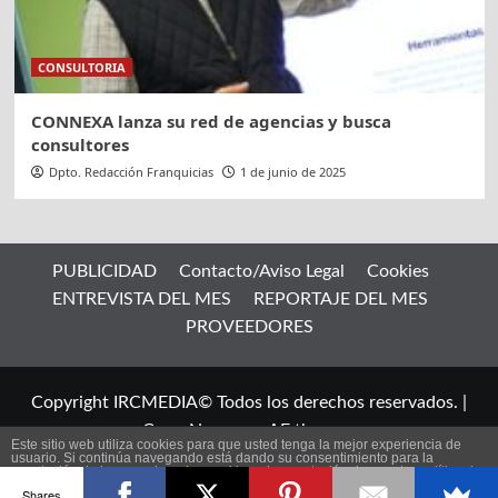
CONSULTORIA
CONNEXA lanza su red de agencias y busca
consultores
Dpto. Redacción Franquicias
1 de junio de 2025
PUBLICIDAD
Contacto/Aviso Legal
Cookies
ENTREVISTA DEL MES
REPORTAJE DEL MES
PROVEEDORES
Copyright IRCMEDIA© Todos los derechos reservados.
|
CoverNews
por AF themes.
Este sitio web utiliza cookies para que usted tenga la mejor experiencia de
usuario. Si continúa navegando está dando su consentimiento para la
aceptación de las mencionadas cookies y la aceptación de nuestra
política de
ES
cookies
, pinche el enlace para mayor información.
Shares
plugin cookies