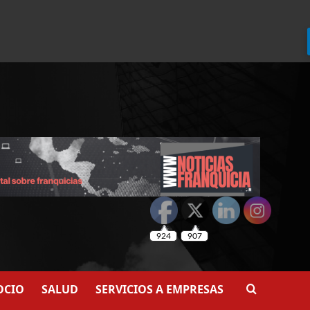
924
907
OCIO
SALUD
SERVICIOS A EMPRESAS