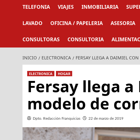
TELEFONIA
VIAJES
INMOBILIARIA
SUPE
LAVADO
OFICINA / PAPELERIA
ASESORIA
CONSULTORAS
CONSULTORIA
ALIMENTA
INICIO
ELECTRONICA
FERSAY LLEGA A DAIMIEL CO
ELECTRONICA
HOGAR
Fersay llega a
modelo de cor
Dpto. Redacción Franquicias
22 de marzo de 2019