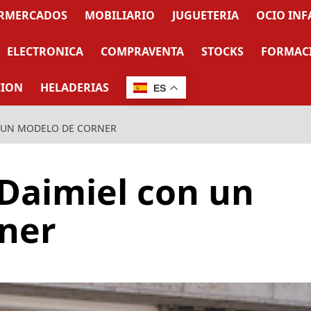
RMERCADOS
MOBILIARIO
JUGUETERIA
OCIO INF
ELECTRONICA
COMPRAVENTA
STOCKS
FORMAC
CION
HELADERIAS
ES
N UN MODELO DE CORNER
 Daimiel con un
ner