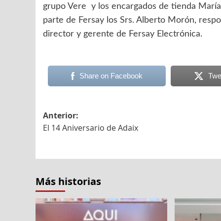
grupo Vere y los encargados de tienda María 
parte de Fersay los Srs. Alberto Morón, resp
director y gerente de Fersay Electrónica.
Share on Facebook
Twe
Navegación
Anterior:
El 14 Aniversario de Adaix
de
entradas
Más historias