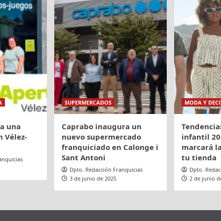
A
SUPERMERCADOS
MODA Y DEC
ra una
Caprabo inaugura un
Tendencia
 Vélez-
nuevo supermercado
infantil 20
franquiciado en Calonge i
marcará la
Sant Antoni
tu tienda
anquicias
Dpto. Redacción Franquicias
Dpto. Redac
3 de junio de 2025
2 de junio d