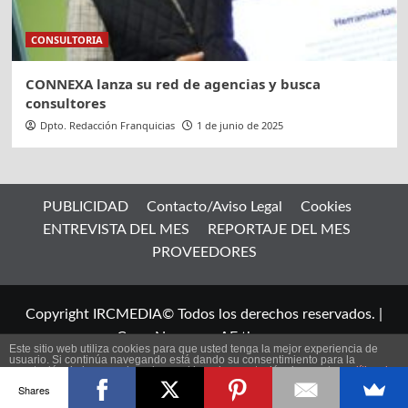
CONSULTORIA
CONNEXA lanza su red de agencias y busca
consultores
Dpto. Redacción Franquicias
1 de junio de 2025
PUBLICIDAD
Contacto/Aviso Legal
Cookies
ENTREVISTA DEL MES
REPORTAJE DEL MES
PROVEEDORES
Copyright IRCMEDIA© Todos los derechos reservados.
|
CoverNews
por AF themes.
Este sitio web utiliza cookies para que usted tenga la mejor experiencia de
usuario. Si continúa navegando está dando su consentimiento para la
aceptación de las mencionadas cookies y la aceptación de nuestra
política de
ES
cookies
, pinche el enlace para mayor información.
Shares
plugin cookies
ACEPTAR