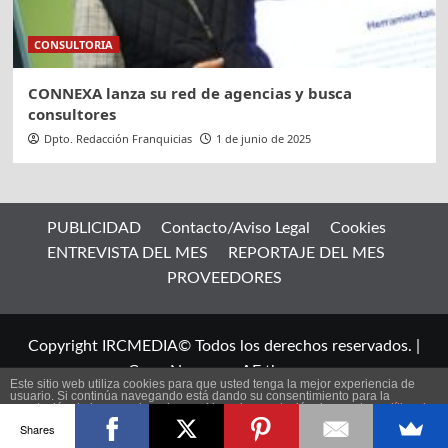
CONSULTORIA
CONNEXA lanza su red de agencias y busca
consultores
Dpto. Redacción Franquicias
1 de junio de 2025
PUBLICIDAD
Contacto/Aviso Legal
Cookies
ENTREVISTA DEL MES
REPORTAJE DEL MES
PROVEEDORES
Copyright IRCMEDIA© Todos los derechos reservados.
|
CoverNews
por AF themes.
Este sitio web utiliza cookies para que usted tenga la mejor experiencia de
usuario. Si continúa navegando está dando su consentimiento para la
aceptación de las mencionadas cookies y la aceptación de nuestra
política de
ES
cookies
, pinche el enlace para mayor información.
Shares
plugin cookies
ACEPTAR