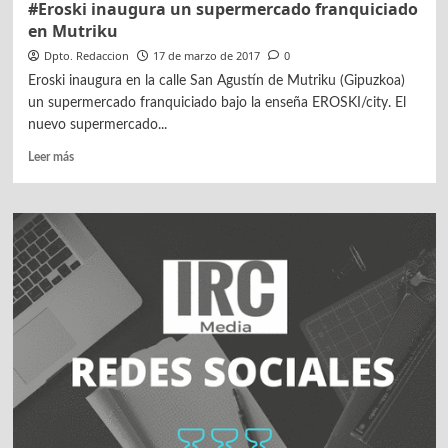
#Eroski inaugura un supermercado franquiciado
en Mutriku
Dpto. Redaccion
17 de marzo de 2017
0
Eroski inaugura en la calle San Agustín de Mutriku (Gipuzkoa)
un supermercado franquiciado bajo la enseña EROSKI/city. El
nuevo supermercado...
Leer
Leer más
más
sobre
#Eroski
inaugura
un
supermercado
franquiciado
en
Mutriku