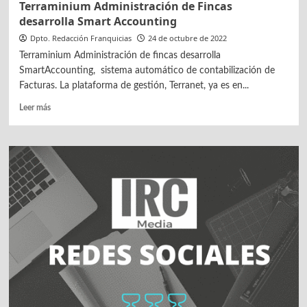
Terraminium Administración de Fincas
desarrolla Smart Accounting
Dpto. Redacción Franquicias
24 de octubre de 2022
Terraminium Administración de fincas desarrolla
SmartAccounting, sistema automático de contabilización de
Facturas. La plataforma de gestión, Terranet, ya es en...
Leer
Leer más
más
sobre
Terraminium
Administración
de
Fincas
desarrolla
Smart
Accounting