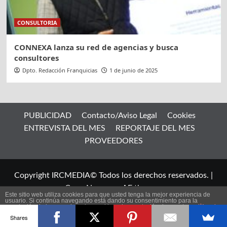
CONSULTORIA
CONNEXA lanza su red de agencias y busca
consultores
Dpto. Redacción Franquicias
1 de junio de 2025
PUBLICIDAD
Contacto/Aviso Legal
Cookies
ENTREVISTA DEL MES
REPORTAJE DEL MES
PROVEEDORES
Copyright IRCMEDIA© Todos los derechos reservados.
|
CoverNews
por AF themes.
Este sitio web utiliza cookies para que usted tenga la mejor experiencia de
usuario. Si continúa navegando está dando su consentimiento para la
aceptación de las mencionadas cookies y la aceptación de nuestra
política de
ES
cookies
, pinche el enlace para mayor información.
Shares
plugin cookies
ACEPTAR