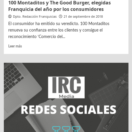
100 Montaditos y The Good Burger, elegidas
Franquicia del año por los consumidores
Dpto. Redacción Franquicias
21 de septiembre de 2018
El consumidor ha emitido su veredicto. 100 Montaditos
renueva su confianza entre los clientes y consigue el
reconocimiento ‘Comercio del...
Leer
Leer más
más
sobre
100
Montaditos
y
The
Good
Burger,
elegidas
Franquicia
del
año
por
los
consumidores