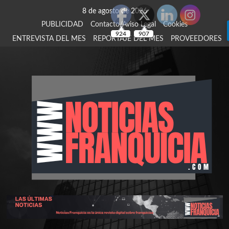
Saltar
8 de agosto de 2026
al
PUBLICIDAD
Contacto/Aviso Legal
Cookies
contenido
924
907
ENTREVISTA DEL MES
REPORTAJE DEL MES
PROVEEDORES