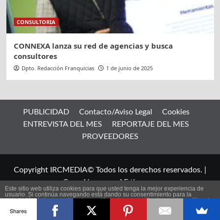
CONSULTORIA
CONNEXA lanza su red de agencias y busca
consultores
Dpto. Redacción Franquicias
1 de junio de 2025
PUBLICIDAD
Contacto/Aviso Legal
Cookies
ENTREVISTA DEL MES
REPORTAJE DEL MES
PROVEEDORES
Copyright IRCMEDIA© Todos los derechos reservados.
|
CoverNews
por AF themes.
Este sitio web utiliza cookies para que usted tenga la mejor experiencia de
usuario. Si continúa navegando está dando su consentimiento para la
aceptación de las mencionadas cookies y la aceptación de nuestra
política de
ES
cookies
, pinche el enlace para mayor información.
Shares
plugin cookies
ACEPTAR