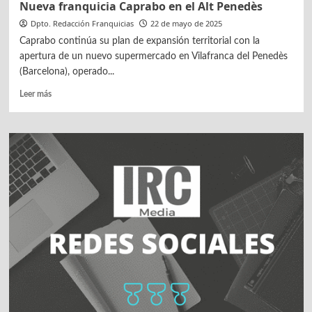
Nueva franquicia Caprabo en el Alt Penedès
Dpto. Redacción Franquicias
22 de mayo de 2025
Caprabo continúa su plan de expansión territorial con la
apertura de un nuevo supermercado en Vilafranca del Penedès
(Barcelona), operado...
Leer
Leer más
más
sobre
Nueva
franquicia
Caprabo
en
el
Alt
Penedès