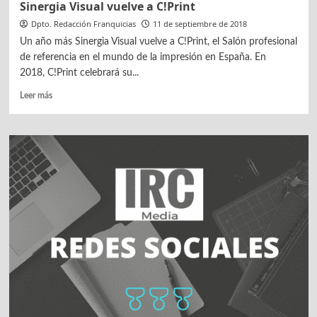
Sinergia Visual vuelve a C!Print
Dpto. Redacción Franquicias
11 de septiembre de 2018
Un año más Sinergia Visual vuelve a C!Print, el Salón profesional
de referencia en el mundo de la impresión en España. En
2018, C!Print celebrará su...
Leer
Leer más
más
sobre
Sinergia
Visual
vuelve
a
C!Print