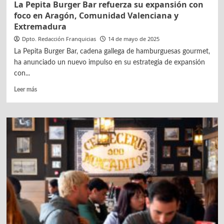
La Pepita Burger Bar refuerza su expansión con
foco en Aragón, Comunidad Valenciana y
Extremadura
Dpto. Redacción Franquicias
14 de mayo de 2025
La Pepita Burger Bar, cadena gallega de hamburguesas gourmet,
ha anunciado un nuevo impulso en su estrategia de expansión
con...
Leer
Leer más
más
sobre
La
Pepita
Burger
Bar
refuerza
su
expansión
con
foco
en
Aragón,
Comunidad