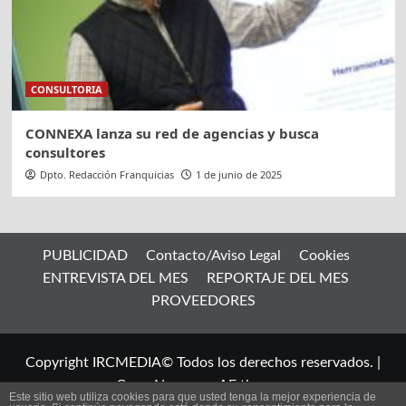
CONSULTORIA
CONNEXA lanza su red de agencias y busca
consultores
Dpto. Redacción Franquicias
1 de junio de 2025
PUBLICIDAD
Contacto/Aviso Legal
Cookies
ENTREVISTA DEL MES
REPORTAJE DEL MES
PROVEEDORES
Copyright IRCMEDIA© Todos los derechos reservados.
|
CoverNews
por AF themes.
Este sitio web utiliza cookies para que usted tenga la mejor experiencia de