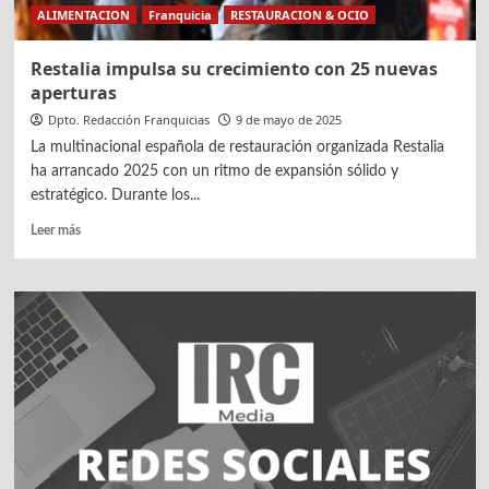
ALIMENTACION
Franquicia
RESTAURACION & OCIO
Valenciana
y
Extremadura
Restalia impulsa su crecimiento con 25 nuevas
aperturas
Dpto. Redacción Franquicias
9 de mayo de 2025
La multinacional española de restauración organizada Restalia
ha arrancado 2025 con un ritmo de expansión sólido y
estratégico. Durante los...
Leer
Leer más
más
sobre
Restalia
impulsa
su
crecimiento
con
25
nuevas
aperturas