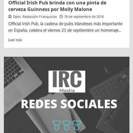
Official Irish Pub brinda con una pinta de
cerveza Guinness por Molly Malone
Dpto. Redacción Franquicias
18 de septiembre de 2018
Official Irish Pub, la cadena de pubs irlandeses más importante
en España, celebra el viernes 21 de septiembre un homenaje...
Leer
Leer más
más
sobre
Official
Irish
Pub
brinda
con
una
pinta
de
cerveza
Guinness
por
Molly
Malone