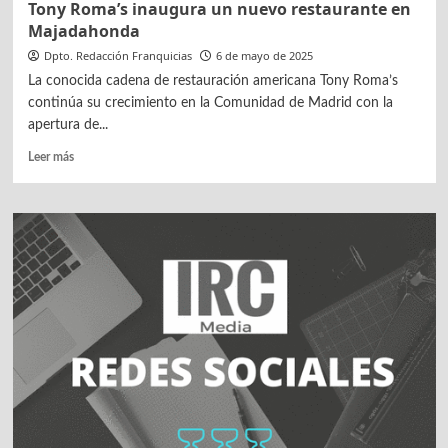
Tony Roma’s inaugura un nuevo restaurante en
Majadahonda
Dpto. Redacción Franquicias
6 de mayo de 2025
La conocida cadena de restauración americana Tony Roma’s
continúa su crecimiento en la Comunidad de Madrid con la
apertura de...
Leer
Leer más
más
sobre
Tony
Roma’s
inaugura
un
nuevo
restaurante
en
Majadahonda