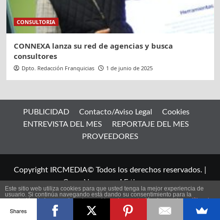
CONSULTORIA
CONNEXA lanza su red de agencias y busca
consultores
Dpto. Redacción Franquicias
1 de junio de 2025
PUBLICIDAD
Contacto/Aviso Legal
Cookies
ENTREVISTA DEL MES
REPORTAJE DEL MES
PROVEEDORES
Copyright IRCMEDIA© Todos los derechos reservados.
|
CoverNews
por AF themes.
Este sitio web utiliza cookies para que usted tenga la mejor experiencia de
usuario. Si continúa navegando está dando su consentimiento para la
aceptación de las mencionadas cookies y la aceptación de nuestra
política de
ES
cookies
, pinche el enlace para mayor información.
Shares
plugin cookies
ACEPTAR