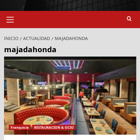
Menú
primario
INICIO
ACTUALIDAD
MAJADAHONDA
majadahonda
Franquicia
RESTAURACION & OCIO