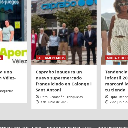
tura
A
SUPERMERCADOS
MODA Y DEC
ra una
Caprabo inaugura un
Tendencia
 Vélez-
nuevo supermercado
infantil 20
franquiciado en Calonge i
marcará la
Sant Antoni
tu tienda
anquicias
Dpto. Redacción Franquicias
Dpto. Redac
3 de junio de 2025
2 de junio d