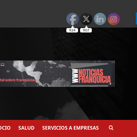
924
907
OCIO
SALUD
SERVICIOS A EMPRESAS