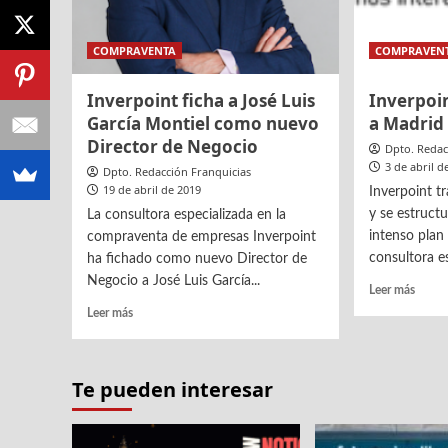
COMPRAVENTA
COMPRAVEN
Inverpoint ficha a José Luis
Inverpoin
García Montiel como nuevo
a Madrid 
Director de Negocio
Dpto. Redac
3 de abril d
Dpto. Redacción Franquicias
19 de abril de 2019
Inverpoint t
y se estruct
La consultora especializada en la
intenso plan
compraventa de empresas Inverpoint
consultora es
ha fichado como nuevo Director de
Negocio a José Luis García...
Leer
Leer más
más
Leer
Leer más
sobre
más
Inverp
sobre
trasla
Inverpoint
Te pueden interesar
su
ficha
sede
a
a
José
Madri
Luis