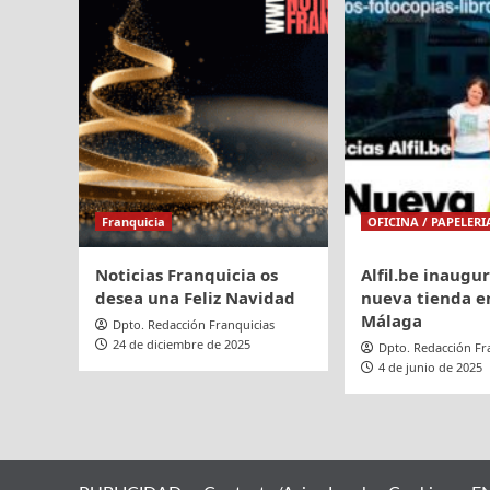
y
García
se
Montiel
estruc
como
nuevo
Director
de
Negocio
Franquicia
OFICINA / PAPELERI
Noticias Franquicia os
Alfil.be inaugu
desea una Feliz Navidad
nueva tienda en
Málaga
Dpto. Redacción Franquicias
24 de diciembre de 2025
Dpto. Redacción Fr
4 de junio de 2025