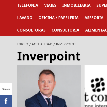
TELEFONIA
VIAJES
INMOBILIARIA
SUPE
LAVADO
OFICINA / PAPELERIA
ASESORIA
CONSULTORAS
CONSULTORIA
ALIMENTA
INICIO
ACTUALIDAD
INVERPOINT
Inverpoint
Shares