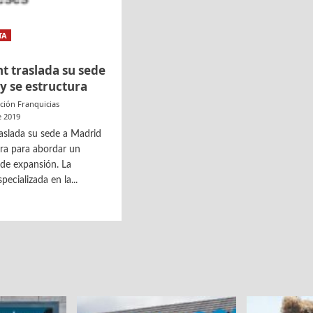
TA
t traslada su sede
y se estructura
ción Franquicias
e 2019
raslada su sede a Madrid
ura para abordar un
 de expansión. La
pecializada en la...
oint
da
d