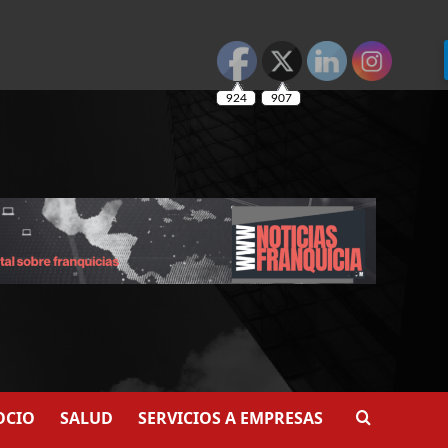
924
907
OCIO
SALUD
SERVICIOS A EMPRESAS