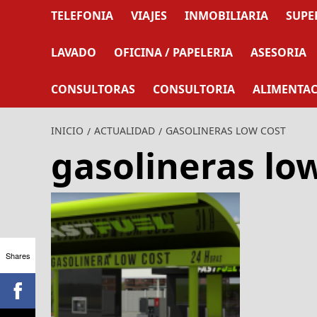
TELEFONIA
VIAJES
INMOBILIARIA
SUPE
LAVADO
OFICINA / PAPELERIA
ASESORIA
CONSULTORAS
CONSULTORIA
ALIMENTA
INICIO
ACTUALIDAD
GASOLINERAS LOW COST
gasolineras lo
Shares