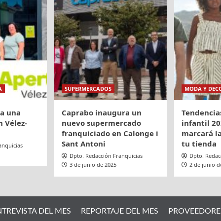
A
SUPERMERCADOS
MODA Y DEC
ra una
Caprabo inaugura un
Tendencia
 Vélez-
nuevo supermercado
infantil 20
franquiciado en Calonge i
marcará la
Sant Antoni
tu tienda
anquicias
Dpto. Redacción Franquicias
Dpto. Redac
3 de junio de 2025
2 de junio d
NTREVISTA DEL MES
REPORTAJE DEL MES
PROVEEDORE