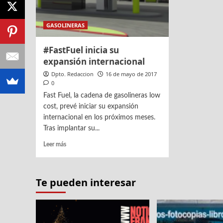
GASOLINERAS
#FastFuel inicia su
expansión internacional
Dpto. Redaccion
16 de mayo de 2017
0
Fast Fuel, la cadena de gasolineras low
cost, prevé iniciar su expansión
internacional en los próximos meses.
Tras implantar su...
Leer
Leer más
más
sobre
#FastFuel
Te pueden interesar
inicia
su
expansión
internacional