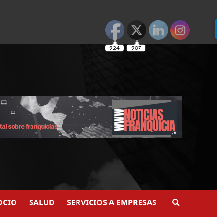
924
907
OCIO
SALUD
SERVICIOS A EMPRESAS