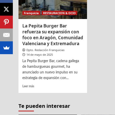
Franquicia
RESTAURACION & OCIO
La Pepita Burger Bar
refuerza su expansión con
foco en Aragón, Comunidad
Valenciana y Extremadura
Dpto. Redacción Franquicias
14 de mayo de 2025
La Pepita Burger Bar, cadena gallega
de hamburguesas gourmet, ha
anunciado un nuevo impulso en su
estrategia de expansión con...
Leer
Leer más
más
sobre
La
Te pueden interesar
Pepita
Burger
Bar