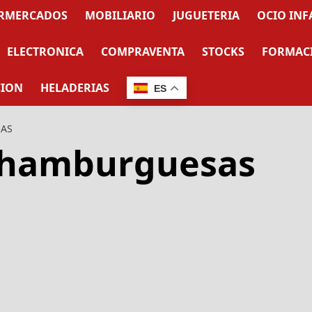
RMERCADOS
MOBILIARIO
JUGUETERIA
OCIO INF
ELECTRONICA
COMPRAVENTA
STOCKS
FORMAC
CION
HELADERIAS
ES
SAS
e hamburguesas