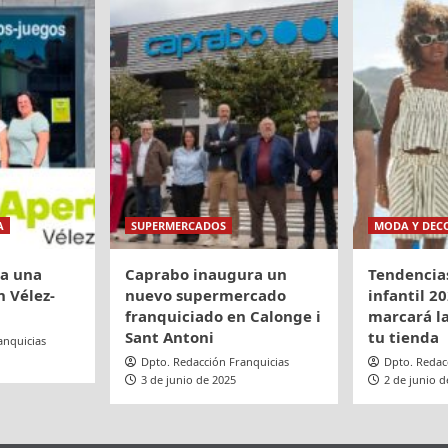
A
SUPERMERCADOS
MODA Y DEC
ra una
Caprabo inaugura un
Tendencia
 Vélez-
nuevo supermercado
infantil 20
franquiciado en Calonge i
marcará la
Sant Antoni
tu tienda
anquicias
Dpto. Redacción Franquicias
Dpto. Redac
3 de junio de 2025
2 de junio d