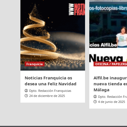
refuerza
su
expansión
con
foco
en
Aragón,
Comunidad
Valenciana
y
Extremadura
Franquicia
OFICINA / PAPELERI
Noticias Franquicia os
Alfil.be inaugu
desea una Feliz Navidad
nueva tienda en
Málaga
Dpto. Redacción Franquicias
24 de diciembre de 2025
Dpto. Redacción Fr
4 de junio de 2025