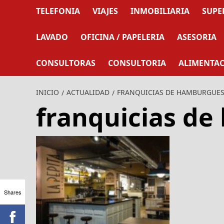
TELEFONIA
VIAJES
INMOBILIARIA
SUPE
LAVADO
OFICINA / PAPELERIA
ASESORIA
CONSULTORAS
CONSULTORIA
ALIMENTA
INICIO
ACTUALIDAD
FRANQUICIAS DE HAMBURGUE
franquicias d
Shares