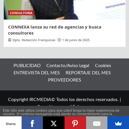
CONSULTORIA
CONNEXA lanza su red de agencias y busca
consultores
Dpto. Redacción Franquicias
1 de junio de 2025
PUBLICIDAD
Contacto/Aviso Legal
Cookies
ENTREVISTA DEL MES
REPORTAJE DEL MES
PROVEEDORES
Copyright IRCMEDIA© Todos los derechos reservados.
|
CoverNews
por AF themes.
Este sitio web utiliza cookies para que usted tenga la mejor experiencia de
usuario. Si continúa navegando está dando su consentimiento para la
aceptación de las mencionadas cookies y la aceptación de nuestra
política de
ES
cookies
, pinche el enlace para mayor información.
Shares
plugin cookies
ACEPTAR