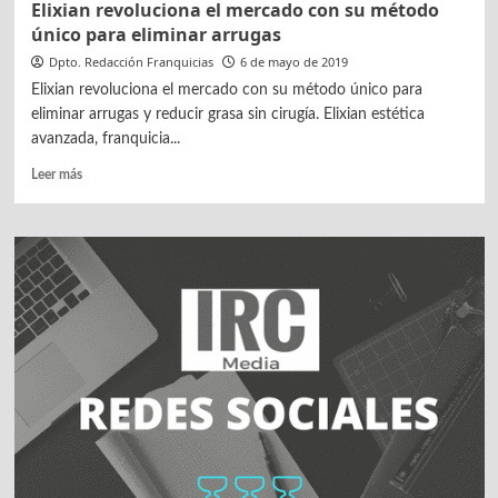
Elixian revoluciona el mercado con su método
único para eliminar arrugas
Dpto. Redacción Franquicias
6 de mayo de 2019
Elixian revoluciona el mercado con su método único para
eliminar arrugas y reducir grasa sin cirugía. Elixian estética
avanzada, franquicia...
Leer
Leer más
más
sobre
Elixian
revoluciona
el
mercado
con
su
método
único
para
eliminar
arrugas