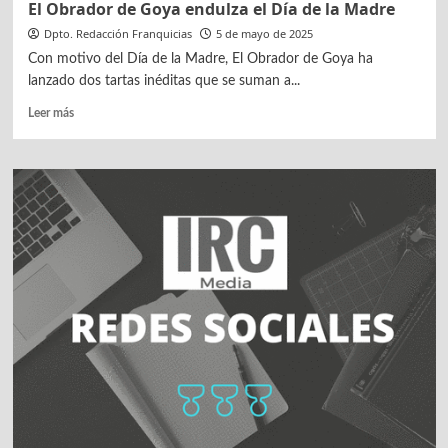
El Obrador de Goya endulza el Día de la Madre
Dpto. Redacción Franquicias
5 de mayo de 2025
Con motivo del Día de la Madre, El Obrador de Goya ha
lanzado dos tartas inéditas que se suman a...
Leer
Leer más
más
sobre
El
Obrador
de
Goya
endulza
el
Día
de
la
Madre