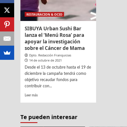
RESTAURACION & OCIO
SIBUYA Urban Sushi Bar
lanza el ‘Menú Rosa’ para
apoyar la investigación
sobre el Cáncer de Mama
Dpto. Redacción Franquicias
14 de octubre de 2021
Desde el 13 de octubre hasta el 19 de
diciembre la campaña tendrá como
objetivo recaudar fondos para
contribuir con...
Leer
Leer más
más
sobre
SIBUYA
Te pueden interesar
Urban
Sushi
Bar