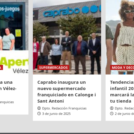
A
SUPERMERCADOS
MODA Y DEC
ra una
Caprabo inaugura un
Tendencia
 Vélez-
nuevo supermercado
infantil 20
franquiciado en Calonge i
marcará la
Sant Antoni
tu tienda
anquicias
Dpto. Redacción Franquicias
Dpto. Redac
3 de junio de 2025
2 de junio d