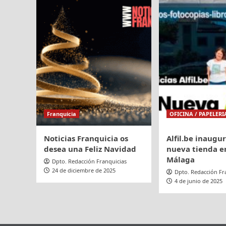
lanza
el
‘Menú
Rosa’
para
apoyar
la
investigación
sobre
el
Cáncer
Franquicia
OFICINA / PAPELERI
de
Mama
Noticias Franquicia os
Alfil.be inaugu
desea una Feliz Navidad
nueva tienda en
Málaga
Dpto. Redacción Franquicias
24 de diciembre de 2025
Dpto. Redacción Fr
4 de junio de 2025