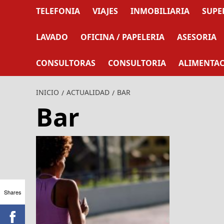
TELEFONIA
VIAJES
INMOBILIARIA
SUPE
LAVADO
OFICINA / PAPELERIA
ASESORIA
CONSULTORAS
CONSULTORIA
ALIMENTA
INICIO
ACTUALIDAD
BAR
Bar
Shares