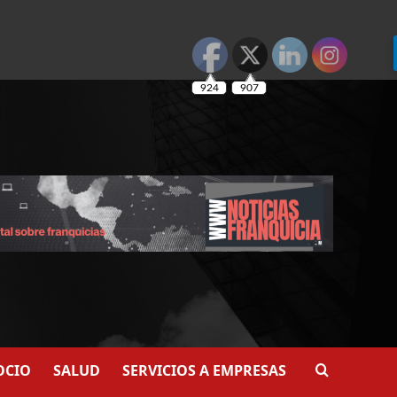
924
907
OCIO
SALUD
SERVICIOS A EMPRESAS