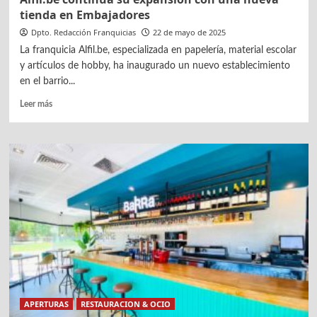
tienda en Embajadores
Dpto. Redacción Franquicias
22 de mayo de 2025
La franquicia Alfil.be, especializada en papelería, material escolar
y artículos de hobby, ha inaugurado un nuevo establecimiento
en el barrio...
Leer
Leer más
más
sobre
Alfil.be
continúa
su
expansión
con
una
nueva
tienda
en
Embajadores
APERTURAS
RESTAURACION & OCIO