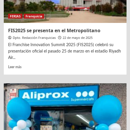
FERIAS
Franquicia
FIS2025 se presenta en el Metropolitano
Dpto. Redacción Franquicias
22 de mayo de 2025
El Franchise Innovation Summit 2025 (FIS2025) celebró su
presentación oficial el pasado 25 de marzo en el estadio Riyadh
Air...
Leer
Leer más
más
sobre
FIS2025
se
presenta
en
el
Metropolitano