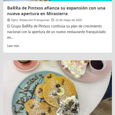
BaRRa de Pintxos afianza su expansión con una
nueva apertura en Mirasierra
Dpto. Redacción Franquicias
22 de mayo de 2025
El Grupo BaRRa de Pintxos continúa su plan de crecimiento
nacional con la apertura de un nuevo restaurante franquiciado
en...
Leer
Leer más
más
sobre
BaRRa
de
Pintxos
afianza
su
expansión
con
una
nueva
apertura
en
Mirasierra