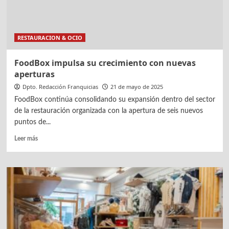
RESTAURACION & OCIO
FoodBox impulsa su crecimiento con nuevas
aperturas
Dpto. Redacción Franquicias
21 de mayo de 2025
FoodBox continúa consolidando su expansión dentro del sector
de la restauración organizada con la apertura de seis nuevos
puntos de...
Leer
Leer más
más
sobre
FoodBox
impulsa
su
crecimiento
con
nuevas
aperturas