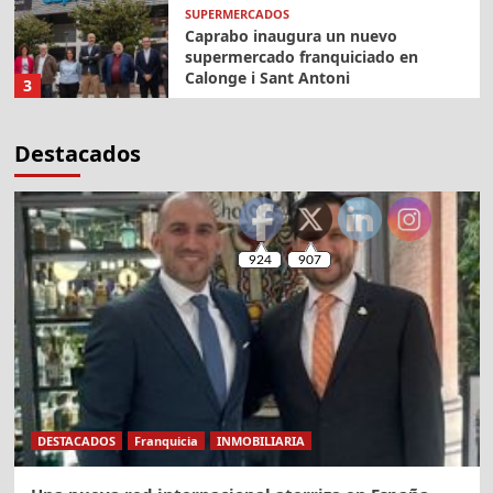
SUPERMERCADOS
Caprabo inaugura un nuevo
supermercado franquiciado en
Calonge i Sant Antoni
3
MODA Y DECORACION
Destacados
Tendencias en moda infantil 2025: lo
que marcará la diferencia en tu
tienda
4
CONSULTORIA
CONNEXA lanza su red de agencias
y busca consultores
5
Franquicia
Noticias Franquicia os desea una
Feliz Navidad
DESTACADOS
Franquicia
INMOBILIARIA
1