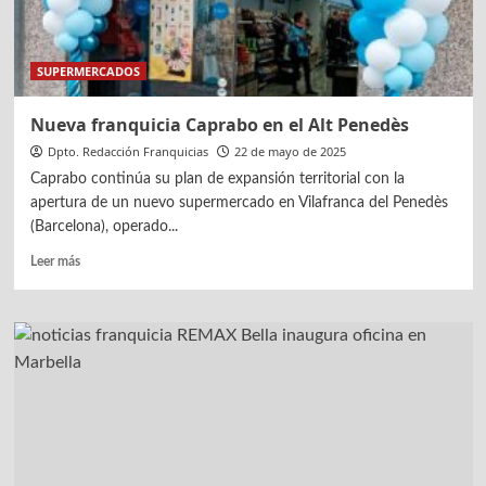
SUPERMERCADOS
Nueva franquicia Caprabo en el Alt Penedès
Dpto. Redacción Franquicias
22 de mayo de 2025
Caprabo continúa su plan de expansión territorial con la
apertura de un nuevo supermercado en Vilafranca del Penedès
(Barcelona), operado...
Leer
Leer más
más
sobre
Nueva
franquicia
Caprabo
en
el
Alt
Penedès