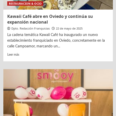
RESTAURACION & OCIO
Kawaii Café abre en Oviedo y continúa su
expansión nacional
Dpto. Redacción Franquicias
22 de mayo de 2025
La cadena temática Kawaii Café ha inaugurado un nuevo
establecimiento franquiciado en Oviedo, concretamente en la
calle Campoamor, marcando un...
Leer
Leer más
más
sobre
Kawaii
Café
abre
en
Oviedo
y
continúa
su
expansión
nacional