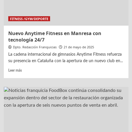
FITNESS /GYM/DEPORTE
Nuevo Anytime Fitness en Manresa con
tecnología 24/7
Dpto. Redacción Franquicias
21 de mayo de 2025
La cadena internacional de gimnasios Anytime Fitness refuerza
su presencia en Cataluña con la apertura de un nuevo club en...
Leer
Leer más
más
sobre
Nuevo
Anytime
Fitness
en
Manresa
con
tecnología
24/7