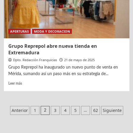
APERTURAS
MODA Y DECORACION
Grupo Reprepol abre nueva tienda en
Extremadura
Dpto. Redacción Franquicias
21 de mayo de 2025
Grupo Reprepol ha inaugurado un nuevo punto de venta en
Mérida, sumando así un paso más en su estrategia de...
Leer
Leer más
más
sobre
Grupo
Reprepol
Paginación
Anterior
1
3
4
5
62
Siguiente
2
…
abre
de
nueva
tienda
entradas
en