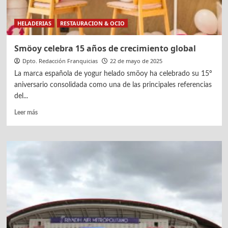
HELADERIAS
RESTAURACION & OCIO
Smöoy celebra 15 años de crecimiento global
Dpto. Redacción Franquicias
22 de mayo de 2025
La marca española de yogur helado smöoy ha celebrado su 15º
aniversario consolidada como una de las principales referencias
del...
Leer
Leer más
más
sobre
Smöoy
celebra
15
años
de
crecimiento
global