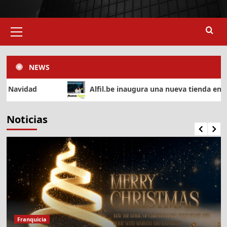
Menú
primario
NEWS
Alfil.be inaugura una nueva tienda en Vélez-Málaga
Noticias
SUPERMERCADOS
Caprabo inaugura un nuevo
supermercado franquiciado en
Calonge i Sant Antoni
3
Franquicia